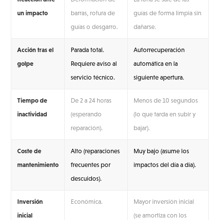
un impacto
barras, rotura de
guías de forma limpia sin
guías o desgarro.
dañarse.
Acción tras el
Parada total.
Autorrecuperación
golpe
Requiere aviso al
automática en la
servicio técnico.
siguiente apertura.
Tiempo de
De 2 a 24 horas
Menos de 10 segundos
inactividad
(esperando
(lo que tarda en subir y
reparación).
bajar).
Coste de
Alto (reparaciones
Muy bajo (asume los
mantenimiento
frecuentes por
impactos del día a día).
descuidos).
Inversión
Económica.
Mayor inversión inicial
inicial
(se amortiza con los