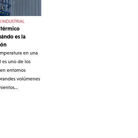
 INDUSTRIAL
 térmico
uándo es la
ión
temperatura en una
l es uno de los
 en entornos
Grandes volúmenes
amientos…