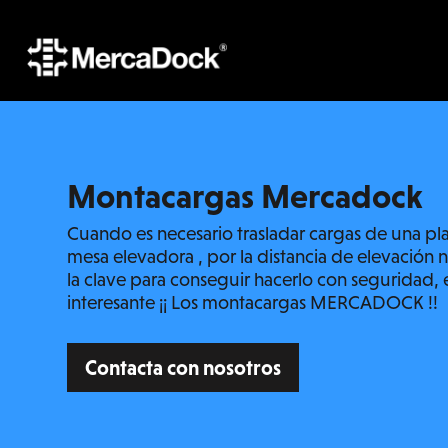
Montacargas Mercadock
Cuando es necesario trasladar cargas de una pla
mesa elevadora , por la distancia de elevación 
la clave para conseguir hacerlo con seguridad, e
interesante ¡¡ Los montacargas MERCADOCK !!
Contacta con nosotros